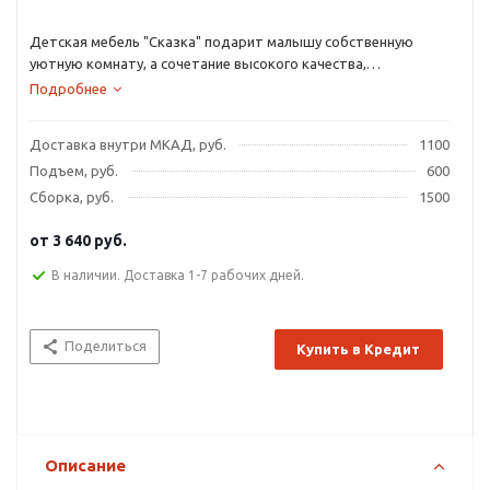
Детская мебель "Сказка" подарит малышу собственную
уютную комнату, а сочетание высокого качества,
безопасности, стильного интересного дизайна и
Подробнее
эргономичности с весьма доступной ценой станет приятным
дополнением.
Доставка внутри МКАД, руб.
1100
Большое количество оттенков помогут подобрать мебель
Подъем, руб.
600
по вкусу ребенку и интерьеру комнаты, а большое
разнообразие комплектаций и размеров поможет вписать
Сборка, руб.
1500
детскую комнату даже в любую малогабаритную квартиру.
от
3 640 руб.
В наличии. Доставка 1-7 рабочих дней.
Поделиться
Купить в Кредит
Описание