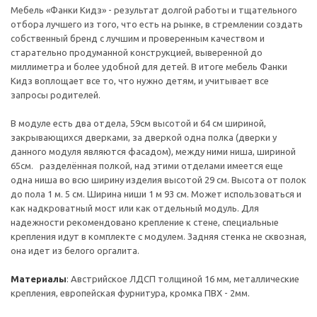
Мебель «Фанки Кидз» - результат долгой работы и тщательного
отбора лучшего из того, что есть на рынке, в стремлении создать
собственный бренд с лучшим и проверенным качеством и
старательно продуманной конструкцией, выверенной до
миллиметра и более удобной для детей. В итоге мебель Фанки
Кидз воплощает все то, что нужно детям, и учитывает все
запросы родителей.
В модуле есть два отдела, 59см высотой и 64 см шириной,
закрывающихся дверками, за дверкой одна полка (дверки у
данного модуля являются фасадом), между ними ниша, шириной
65см. разделённая полкой, над этими отделами имеется еще
одна ниша во всю ширину изделия высотой 29 см. Высота от полок
до пола 1 м. 5 см. Ширина ниши 1 м 93 см. Может использоваться и
как надкроватный мост или как отдельный модуль. Для
надежности рекомендовано крепление к стене, специальные
крепления идут в комплекте с модулем. Задняя стенка не сквозная,
она идет из белого оргалита.
Материалы
: Австрийское ЛДСП толщиной 16 мм, металлические
крепления, европейская фурнитура, кромка ПВХ - 2мм.