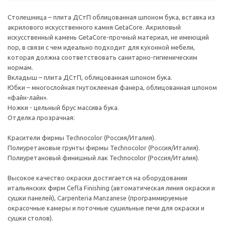
Столешница – плита ДСтП облицованная шпоном бука, вставка из
акрилового искусственного камня GetaCore. Акриловый
искусственный камень GetaCore-прочный материал, не имеющий
пор, в связи с чем идеально подходит для кухонной мебели,
которая должна соответствовать санитарно-гигиеническим
нормам.
Вкладыш – плита ДСтП, облицованная шпоном бука.
Юбки – многослойная гнутоклееная фанера, облицованная шпоном
«файн-лайн».
Ножки - цельный брус массива бука.
Отделка прозрачная:
Красители фирмы Technocolor (Россия/Италия).
Полиуретановые грунты фирмы Technocolor (Россия/Италия).
Полиуретановый финишный лак Technocolor (Россия/Италия).
Высокое качество окраски достигается на оборудовании
итальянских фирм Cefla Finishing (автоматическая линия окраски и
сушки панелей), Carpenteria Manzanese (программируемые
окрасочные камеры и поточные сушильные печи для окраски и
сушки столов).