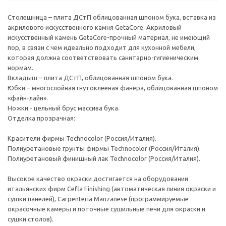
Столешница – плита ДСтП облицованная шпоном бука, вставка из
акрилового искусственного камня GetaCore. Акриловый
искусственный камень GetaCore-прочный материал, не имеющий
пор, в связи с чем идеально подходит для кухонной мебели,
которая должна соответствовать санитарно-гигиеническим
нормам.
Вкладыш – плита ДСтП, облицованная шпоном бука.
Юбки – многослойная гнутоклееная фанера, облицованная шпоном
«файн-лайн».
Ножки - цельный брус массива бука.
Отделка прозрачная:
Красители фирмы Technocolor (Россия/Италия).
Полиуретановые грунты фирмы Technocolor (Россия/Италия).
Полиуретановый финишный лак Technocolor (Россия/Италия).
Высокое качество окраски достигается на оборудовании
итальянских фирм Cefla Finishing (автоматическая линия окраски и
сушки панелей), Carpenteria Manzanese (программируемые
окрасочные камеры и поточные сушильные печи для окраски и
сушки столов).