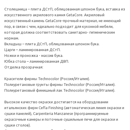
Столешница – плита ДСтП, облицованная шпоном бука, вставка из
искусственного акрилового камня GetaCore. Акриловый
искусственный камень GetaCore-прочный материал, не имеющий
пор, в связи с чем, идеально подходит для кухонной мебели,
которая должна соответствовать санитарно- гигиеническим
нормам.
Вкладыш – плита ДСтП, облицованная шпоном бука.
Царги – ламинированная ДСтП.
Ножки и проножка - массив бука.
Юбка стола – ламинированная ДВП.
Отделка прозрачная:
Красители фирмы Technocolor (Россия/Италия).
Полиуретановые грунты фирмы Technocolor (Россия/Италия).
Полиуретановый финишный лак Technocolor (Россия/Италия).
Высокое качество окраски достигается на оборудовании
итальянских фирм Cefla Finishing (автоматическая линия окраски и
сушки панелей), Carpenteria Manzanese (программируемые
окрасочные камеры и поточные сушильные печи для окраски и
сушки столов).