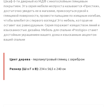
Шкаф 6-ти дверный из МДФ с многослойным глянцевым
покрытием. Эта серия мебели неспроста называется «Престиж»,
достаточно увидеть ее в магазине, прикоснуться рукой к
глянцевой поверхности, провести пальцами по изящным изгибам,
чтобы влюбится с первого взгляда! Это мебель, которая не
оставит вас равнодушным. Серия поражает изяществом линий и
изысканностью дизайна. Мебель для спальни «Prestigio» станет
достойным украшением вашего дома и изысканным акцентом
вашей спальни
Цвет дерева
- перламутровый глянец с серебром
Размер (Ш x Г x В):
234 x 56,5 x 240 см