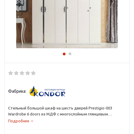
Фабрика:
Стильный большой шкаф на шесть дверей Prestigio-003
Wardrobe 6 doors из МДФ с многослойным глянцевым
покрытием. КНР из МДФ с многослойным глянцевым
Подробнее
покрытием.