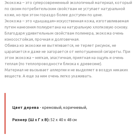
Экокожа – это суперсовременный экологичный материал, который
по своим потребительским свойствам не уступает натуральной
коже, но при этом гораздо более доступен по цене.
Экокожа – это «дышащая» искусственная кожа, изготавливаемая
путем нанесения полиуретана на натуральную хлопковую основу.
Благодаря удивительным свойствам полимера, экокожа очень
износостойкая, прочная и долговечная.
Обивка из экокожи не вытягивается, не теряет рисунок, не
царапается и даже не загорается от непотушенной сигареты. При
этом экокожа – мягкая, эластичная, приятная на ощупь и очень
теплая (по теплопроводности близка к древесине).
Материал не вызывает аллергии и не выделяет в воздух никаких
веществ. А еще за ним очень легко ухаживать.
Цвет дерева
- кремовый, коричневый,
Размер (Ш x Г x В):
52 x 40 x 48 см