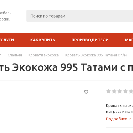
мебели.
оссии.
УСЛУГИ
КАК КУПИТЬ
ПРОИЗВОДИТЕЛИ
МА
г
-
Спальня
-
Кровати экокожа
-
Кровать Экокожа 995 Татами с п/м
ть Экокожа 995 Татами с 
Кровать из эк
матраса и ящи
Подробнее