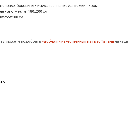
Изголовье, боковины - искусственная кожа, ножки - хром
льного места:
180х200 см
0х255x100 см
и вы можете подобрать
удобный и качественный матрас Татами
на наше
ары