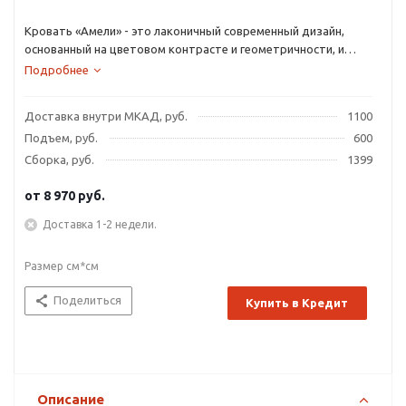
Кровать «Амели» - это лаконичный современный дизайн,
основанный на цветовом контрасте и геометричности, и
эргономичная конструкция с подъемным механизмом.
Подробнее
Доставка внутри МКАД, руб.
1100
Подъем, руб.
600
Сборка, руб.
1399
от
8 970 руб.
Доставка 1-2 недели.
Размер см*см
Поделиться
Купить в Кредит
Описание