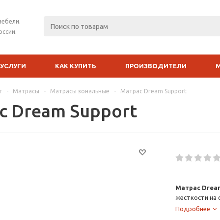
мебели.
оссии.
УСЛУГИ
КАК КУПИТЬ
ПРОИЗВОДИТЕЛИ
г
-
Матрасы
-
Матрасы зональные
-
Матрас Dream Support
с Dream Support
Матрас Drea
жесткости на 
Подробнее