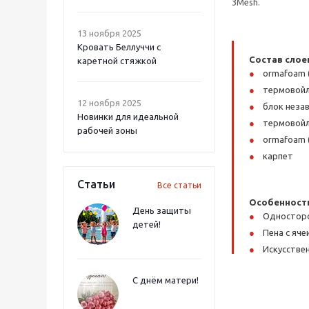
3Mesh.
13 ноября 2025
Кровать Беллуччи с
Состав слое
каретной стяжкой
ormafoam 
термовой
12 ноября 2025
блок незав
Новинки для идеальной
термовой
рабочей зоны
ormafoam 
карпет
Статьи
Все статьи
Особенност
День защиты
Одностор
детей!
Пена с яч
Искусстве
С днём матери!