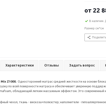
от
22 8
В наличии. 
Размер см*см
Поделит
Характеристики
Отзывы
Задать вопрос
 Mix Z1000.
Односторонний матрас средней жесткости на основе блок
рузку по всей поверхности матраса и обеспечивает уверенную поддерж
rmafoam, обладающий легким массажным эффектом. Это современный ис
фный чехол, ткань - вискоза+полиэстер; наполнители - гипоаллергенное