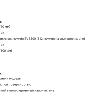
в:
(20 мм)
лок
исимых пружин EVS500 (512 пружин на спальное место)
лок
(100 мм)
и:
онняя модель
еистой поверхностью
нный гипоаллергенный наполнитель