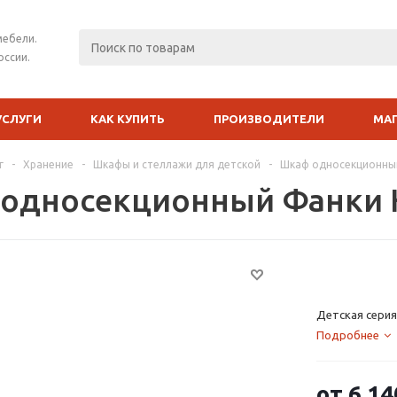
мебели.
оссии.
УСЛУГИ
КАК КУПИТЬ
ПРОИЗВОДИТЕЛИ
МА
г
-
Хранение
-
Шкафы и стеллажи для детской
-
Шкаф односекционны
односекционный Фанки 
Детская серия
Подробнее
от
6 14