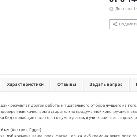
Доставка 1-
Поделит
Характеристики
Отзывы
Задать вопрос
дз» - результат долгой работы и тщательного отбора лучшего из того,
 проверенным качеством и старательно продуманной конструкцией, выв
ки Кидз воплощает все то, что нужно детям, и учитывает все запросы 
 мм (Австрия, Egger).
ьха, дуб кремона, венге, орех; фасад - ольха, дуб кремона, венге, орех,