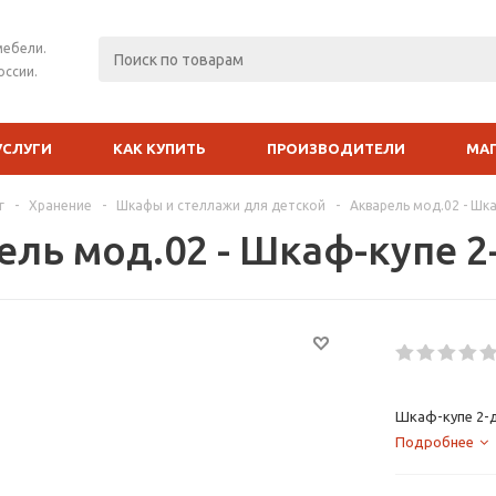
мебели.
оссии.
УСЛУГИ
КАК КУПИТЬ
ПРОИЗВОДИТЕЛИ
МА
г
-
Хранение
-
Шкафы и стеллажи для детской
-
Акварель мод.02 - Шк
ель мод.02 - Шкаф-купе 
Шкаф-купе 2-
Подробнее