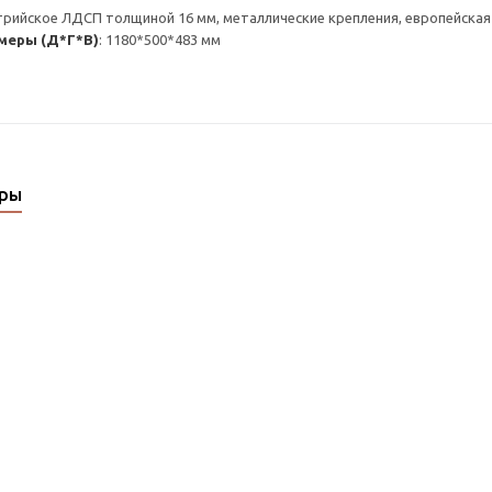
стрийское ЛДСП толщиной 16 мм, металлические крепления, европейская
меры (Д*Г*В)
: 1180*500*483 мм
ары