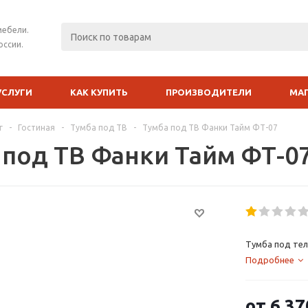
мебели.
оссии.
УСЛУГИ
КАК КУПИТЬ
ПРОИЗВОДИТЕЛИ
МА
г
-
Гостиная
-
Тумба под ТВ
-
Тумба под ТВ Фанки Тайм ФТ-07
 под ТВ Фанки Тайм ФТ-0
Тумба под тел
Подробнее
от
6 37