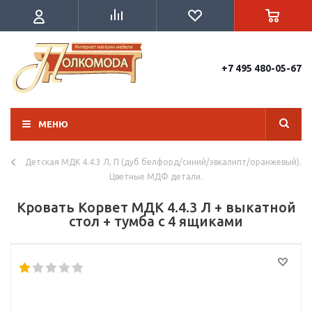
+7 495 480-05-67
МЕНЮ
Детская МДК 4.4.3 Л, П (дуб белфорд/синий/эвкалипт/оранжевый).
Цветные МДФ детали.
Кровать Корвет МДК 4.4.3 Л + выкатной
стол + тумба с 4 ящиками