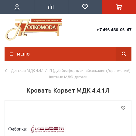
+7 495 480-05-67
МЕНЮ
Детская МДК 4.4.1 Л, П (дуб белфорд/синий/эвкалипт/оранжевый).
Цветные МДФ детали.
Кровать Корвет МДК 4.4.1Л
Фабрика: