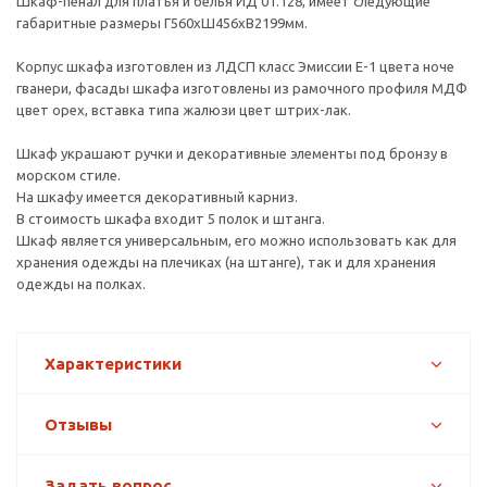
Шкаф-пенал для платья и белья ИД 01.128, имеет следующие
габаритные размеры Г560хШ456хВ2199мм.
Корпус шкафа изготовлен из ЛДСП класс Эмиссии Е-1 цвета ноче
гванери, фасады шкафа изготовлены из рамочного профиля МДФ
цвет орех, вставка типа жалюзи цвет штрих-лак.
Шкаф украшают ручки и декоративные элементы под бронзу в
морском стиле.
На шкафу имеется декоративный карниз.
В стоимость шкафа входит 5 полок и штанга.
Шкаф является универсальным, его можно использовать как для
хранения одежды на плечиках (на штанге), так и для хранения
одежды на полках.
Характеристики
Отзывы
Задать вопрос