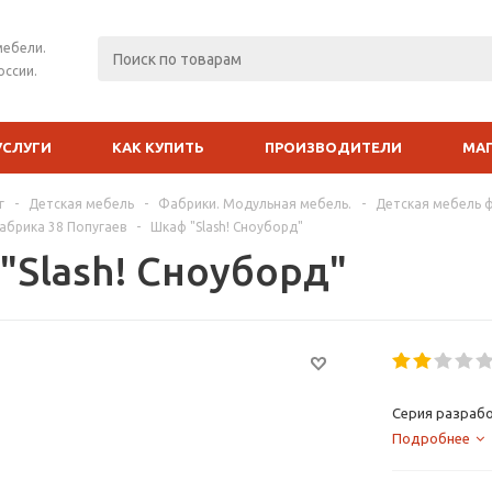
мебели.
оссии.
УСЛУГИ
КАК КУПИТЬ
ПРОИЗВОДИТЕЛИ
МА
г
-
Детская мебель
-
Фабрики. Модульная мебель.
-
Детская мебель 
абрика 38 Попугаев
-
Шкаф "Slash! Сноуборд"
"Slash! Сноуборд"
Серия разрабо
Подробнее