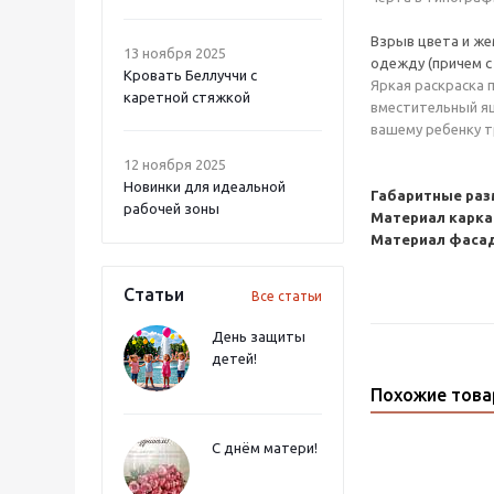
Взрыв цвета и же
13 ноября 2025
одежду (причем с
Кровать Беллуччи с
Яркая раскраска 
каретной стяжкой
вместительный ящ
вашему ребенку т
12 ноября 2025
Новинки для идеальной
Габаритные раз
рабочей зоны
Материал карка
Материал фаса
Статьи
Все статьи
День защиты
детей!
Похожие тов
С днём матери!