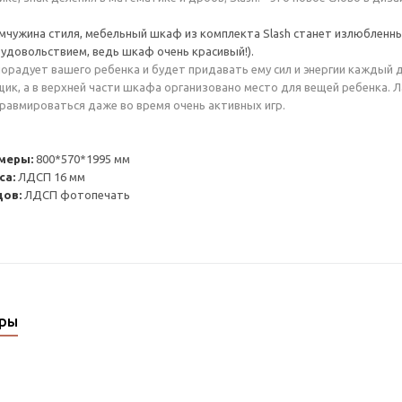
мчужина стиля, мебельный шкаф из комплекта Slash станет излюбленн
 удовольствием, ведь шкаф очень красивый!).
порадует вашего ребенка и будет придавать ему сил и энергии каждый 
ик, а в верхней части шкафа организовано место для вещей ребенка. 
равмироваться даже во время очень активных игр.
меры:
800*570*1995 мм
са:
ЛДСП 16 мм
дов:
ЛДСП фотопечать
ары