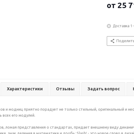
от
25 7
Доставка 1-
Поделит
Характеристики
Отзывы
Задать вопрос
в и модниц приятно порадует не только стильный, оригинальный и нео
 всех его модулей.
в, ломая представления о стандартах, придает внешнему виду динамично
ке, знак деления в математике и дробь; Slash! - это новое слово в диза