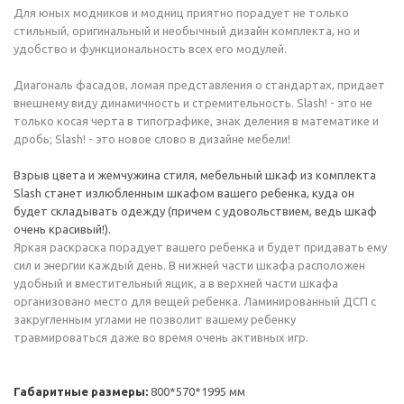
Для юных модников и модниц приятно порадует не только
стильный, оригинальный и необычный дизайн комплекта, но и
удобство и функциональность всех его модулей.
Диагональ фасадов, ломая представления о стандартах, придает
внешнему виду динамичность и стремительность. Slash! - это не
только косая черта в типографике, знак деления в математике и
дробь; Slash! - это новое слово в дизайне мебели!
Взрыв цвета и жемчужина стиля, мебельный шкаф из комплекта
Slash станет излюбленным шкафом вашего ребенка, куда он
будет складывать одежду (причем с удовольствием, ведь шкаф
очень красивый!).
Яркая раскраска порадует вашего ребенка и будет придавать ему
сил и энергии каждый день. В нижней части шкафа расположен
удобный и вместительный ящик, а в верхней части шкафа
организовано место для вещей ребенка. Ламинированный ДСП с
закругленным углами не позволит вашему ребенку
травмироваться даже во время очень активных игр.
Габаритные размеры:
800*570*1995 мм