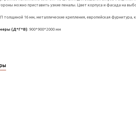
тороны можно приставить узкие пеналы. Цвет корпуса и фасада на выб
СП толщиной 16 мм, металлические крепления, европейская фурнитура, к
меры (Д*Г*В)
: 900*900*2000 мм
ары