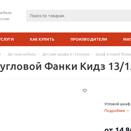
мебели.
оссии.
УСЛУГИ
КАК КУПИТЬ
ПРОИЗВОДИТЕЛИ
МА
г
-
Детская мебель
-
Детские шкафы и стеллажи
-
Шкаф угловой Фанки
угловой Фанки Кидз 13/1
Угловой шкаф 
Подробнее
от
14 8