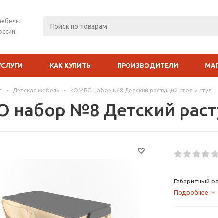
мебели.
оссии.
УСЛУГИ
КАК КУПИТЬ
ПРОИЗВОДИТЕЛИ
МА
г
-
Детская мебель
-
КОМБО набор №8 Детский растущий стол и стул
 набор №8 Детский расту
Габаритный ра
Подробнее