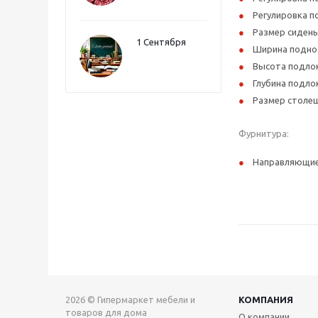
Регулировка под
Размер сидень
1 Сентября
Ширина поднож
Высота подлок
Глубина подло
Размер столеш
Фурнитура:
Направляющие 
2026 © Гипермаркет мебели и
КОМПАНИЯ
товаров для дома
О компании