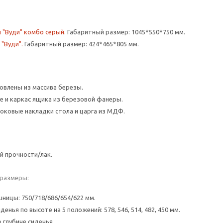
 "Вуди" комбо серый.
Габаритный размер: 1045*550*750 мм.
"Вуди".
Габаритный размер: 424*465*805 мм.
овлены из массива березы.
ье и каркас ящика из березовой фанеры.
оковые накладки стола и царга из МДФ.
й прочности/лак.
размеры:
ницы: 750/718/686/654/622 мм.
денья по высоте на 5 положений: 578, 546, 514, 482, 450 мм.
 глубине сиденья.