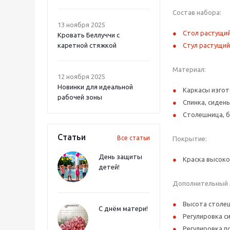
Состав набора:
13 ноября 2025
Стол растущий
Кровать Беллуччи с
каретной стяжкой
Стул растущий 
Материал:
12 ноября 2025
Новинки для идеальной
Каркасы изгот
рабочей зоны
Спинка, сиден
Столешница, б
Статьи
Все статьи
Покрытие:
День защиты
Краска высоко
детей!
Дополнительный 
Высота столеш
С днём матери!
Регулировка си
Регулировка по