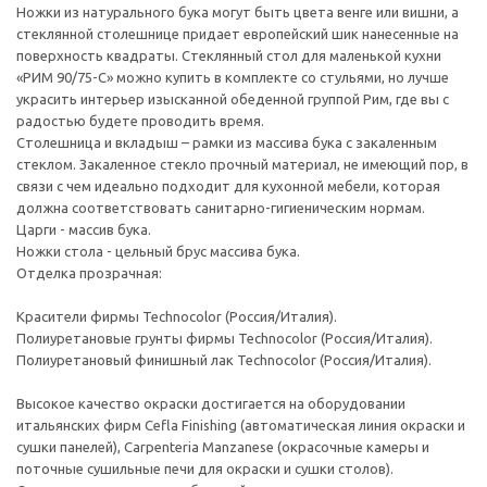
Ножки из натурального бука могут быть цвета венге или вишни, а
стеклянной столешнице придает европейский шик нанесенные на
поверхность квадраты. Стеклянный стол для маленькой кухни
«РИМ 90/75-С» можно купить в комплекте со стульями, но лучше
украсить интерьер изысканной обеденной группой Рим, где вы с
радостью будете проводить время.
Столешница и вкладыш – рамки из массива бука с закаленным
стеклом. Закаленное стекло прочный материал, не имеющий пор, в
связи с чем идеально подходит для кухонной мебели, которая
должна соответствовать санитарно-гигиеническим нормам.
Царги - массив бука.
Ножки стола - цельный брус массива бука.
Отделка прозрачная:
Красители фирмы Technocolor (Россия/Италия).
Полиуретановые грунты фирмы Technocolor (Россия/Италия).
Полиуретановый финишный лак Technocolor (Россия/Италия).
Высокое качество окраски достигается на оборудовании
итальянских фирм Cefla Finishing (автоматическая линия окраски и
сушки панелей), Carpenteria Manzanese (окрасочные камеры и
поточные сушильные печи для окраски и сушки столов).