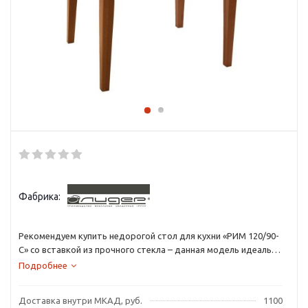
Фабрика:
Рекомендуем купить недорогой стол для кухни «РИМ 120/90-
С» со вставкой из прочного стекла – данная модель идеально
подходит как для кухни, так и для гостиной, где собираются
Подробнее
друзья.
Доставка внутри МКАД, руб.
1100