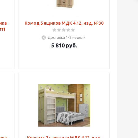
инка
Комод 5 ящиков МДК 4.12, изд. №30
пт)
Доставка 1-2 недели.
5 810
руб.
инка
Кровать 2х-ярусная МДК 4.12, изд.