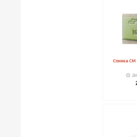
Спинка СМ 
До