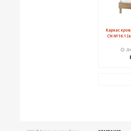
Каркас крова
CN №16.1 (е
До