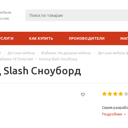
мебели.
оссии.
УСЛУГИ
КАК КУПИТЬ
ПРОИЗВОДИТЕЛИ
МА
г
-
Детская мебель
-
Фабрики. Модульная мебель.
-
Детская мебель 
абрика 38 Попугаев
-
Комод Slash Сноуборд
 Slash Сноуборд
Серия разрабо
Подробнее