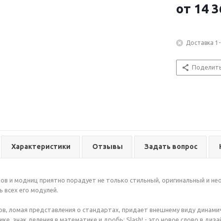
от
14 3
Доставка 1-
Поделит
Характеристики
Отзывы
Задать вопрос
в и модниц приятно порадует не только стильный, оригинальный и нео
 всех его модулей.
в, ломая представления о стандартах, придает внешнему виду динамично
ке, знак деления в математике и дробь; Slash! - это новое слово в диза