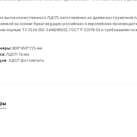
из высококачественного ЛДСП, изготовленно из древесностружечной 
ленкой на основе бумаг ведущих российских и европейских производит
им нормам ТУ 5534-002-5448289202, ГОСТ Р 52078-03 и требованиям по
меры:
800*450*725 мм
са:
ЛДСП 16 мм
дов
: ЛДСП фотопечать
ары