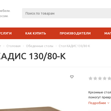
мебели.
оссии.
УСЛУГИ
КАК КУПИТЬ
ПРОИЗВОДИТЕЛИ
МА
г
-
Столовая
-
Обеденные столы
-
Стол КАДИС 130/80-К
КАДИС 130/80-К
Кухонные стол
помогут превр
всей семьи. Б
Подробнее
вписывается в