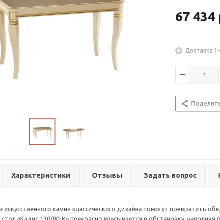
простором.
67 434
Доставка 1-
Поделит
Характеристики
Отзывы
Задать вопрос
з искусственного камня классического дизайна помогут превратить обед
стол «Кадис 130/80-К» прекрасно вписывается в обстановку, наполняя