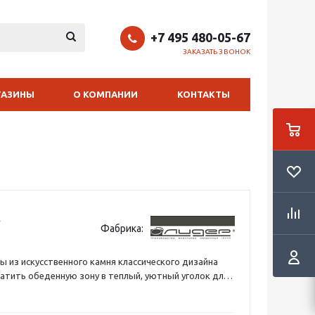
+7 495 480-05-67
ЗАКАЗАТЬ ЗВОНОК
ГАЗИНЫ
О КОМПАНИИ
КОНТАКТЫ
Фабрика:
ы из искусственного камня классического дизайна
атить обеденную зону в теплый, уютный уголок для
елый обеденный стол «Кадис 130/80-К» прекрасно
 обстановку, наполняя помещение светом и