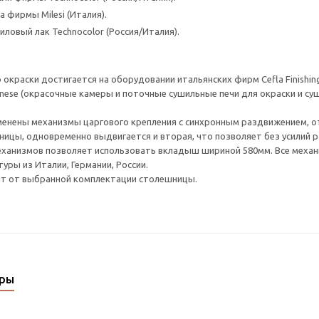
 фирмы Milesi (Италия).
ловый лак Technocolor (Россия/Италия).
окраски достигается на оборудовании итальянских фирм Cefla Finishing
anese (окрасочные камеры и поточные сушильные печи для окраски и суш
менены механизмы царгового крепления с синхронным раздвижением, о
ицы, одновременно выдвигается и вторая, что позволяет без усилий р
еханизмов позволяет использовать вкладыш шириной 580мм. Все меха
уры из Италии, Германии, России.
ит от выбранной комплектации столешницы.
ары