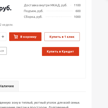
Доставка внутри МКАД, руб.
1100
руб.
Подъем, руб.
600
Сборка, руб.
1000
2 недели.
В корзину
Купить в 1 клик
ься
Купить в Кредит
Наличие
енную зону в теплый, уютный уголок для всей семьи.
 помещение светом и простором. Долговечный