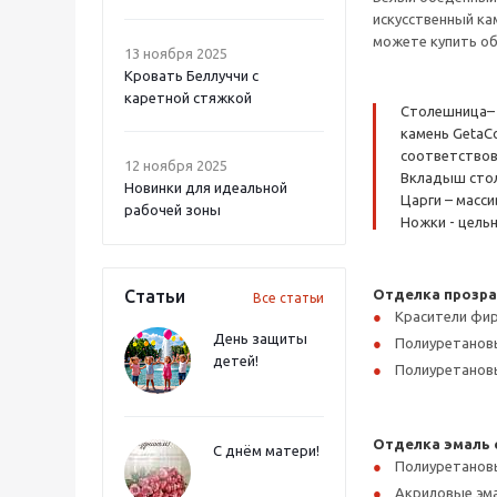
искусственный ка
можете купить об
13 ноября 2025
Кровать Беллуччи с
каретной стяжкой
Столешница– 
камень GetaC
соответствов
12 ноября 2025
Вкладыш стол
Новинки для идеальной
Царги – масси
рабочей зоны
Ножки - цельн
Статьи
Отделка прозра
Все статьи
Красители фир
День защиты
Полиуретановы
детей!
Полиуретановы
Отделка эмаль с
С днём матери!
Полиуретановы
Акриловые эма