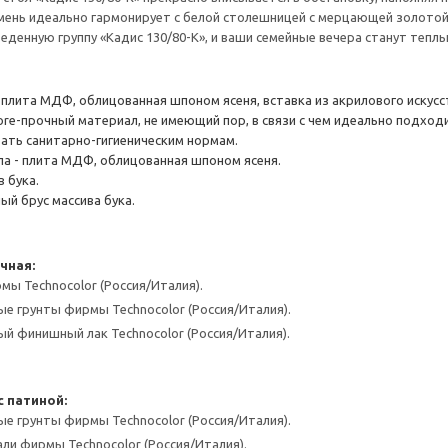
мень идеально гармонирует с белой столешницей с мерцающей золотой
еденную группу «Кадис 130/80-К», и ваши семейные вечера станут теп
плита МДФ, облицованная шпоном ясеня, вставка из акрилового искусс
ore-прочный материал, не имеющий пор, в связи с чем идеально подход
ать санитарно-гигиеническим нормам.
а - плита МДФ, облицованная шпоном ясеня.
в бука.
ый брус массива бука.
чная:
мы Technocolor (Россия/Италия).
е грунты фирмы Technocolor (Россия/Италия).
й финишный лак Technocolor (Россия/Италия).
 патиной:
е грунты фирмы Technocolor (Россия/Италия).
ли фирмы Technocolor (Россия/Италия).