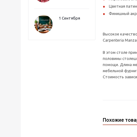
Цветная патина
Финишный акри
1 Сентября
Высокое качество 
Carpenteria Manz
В этом столе при
половины столешн
помощи. Длина м
мебельной фурнит
Стоимость завис
Похожие тов