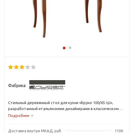
Фабрика:
Стильный деревянный стол для кухни «Бруно 100/65-Ш»,
разработанный итальянскими дизайнерами в классическом
стиле, украсит дом и подарит комфорт. Благородный цвет
Подробнее
ореха с черной патиной подчеркнет изысканный интерьер
помещения, а обеденная группа Бруно 100/65-Ш станет
Доставка внутри МКАД, руб.
1100
любимым местом всей семьи.